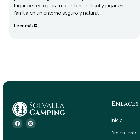
lugar perfecto para nadar, tomar el sol y jugar en
familia en un entorno seguro y natural.
Leer más
Enlaces 
F
I
Inicio
a
n
c
s
Alojamiento
e
t