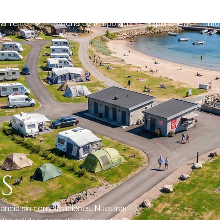
jamiento
Abono de temporada
Experiencias
Inf
s
ancia sin complicaciones. Nuestras