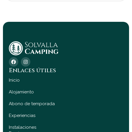
F
I
a
n
c
s
Enlaces útiles
e
t
b
a
Inicio
o
g
o
r
Alojamiento
k
a
m
Abono de temporada
Experiencias
Instalaciones