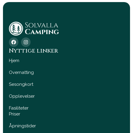
F
I
a
n
c
s
Nyttige linker
e
t
b
a
Hjem
o
g
o
r
Overnatting
k
a
m
Sesongkort
Opplevelser
Fasiliteter
Priser
Åpningstider