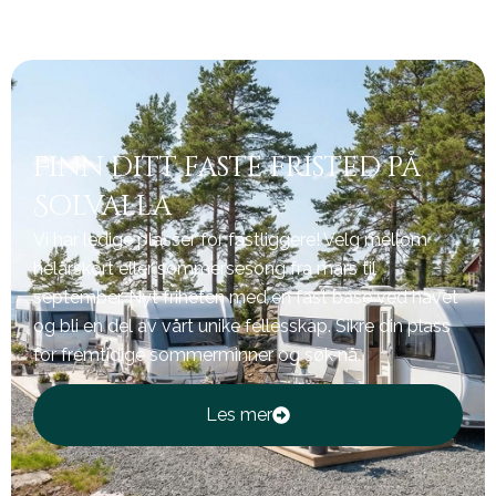
Finn ditt faste fristed på
Solvalla
Vi har ledige plasser for fastliggere! Velg mellom
helårskort eller sommersesong fra mars til
september. Nyt friheten med en fast base ved havet
og bli en del av vårt unike fellesskap. Sikre din plass
for fremtidige sommerminner og søk nå.
Les mer