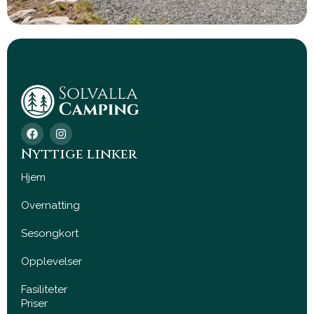
F
I
a
n
c
s
Nyttige linker
e
t
b
a
Hjem
o
g
o
r
Overnatting
k
a
m
Sesongkort
Opplevelser
Fasiliteter
Priser