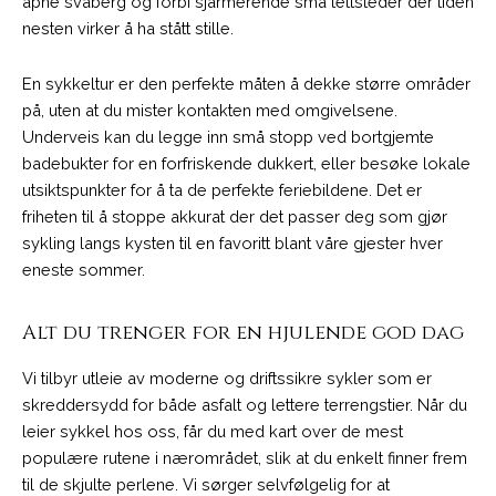
åpne svaberg og forbi sjarmerende små tettsteder der tiden
nesten virker å ha stått stille.
En sykkeltur er den perfekte måten å dekke større områder
på, uten at du mister kontakten med omgivelsene.
Underveis kan du legge inn små stopp ved bortgjemte
badebukter for en forfriskende dukkert, eller besøke lokale
utsiktspunkter for å ta de perfekte feriebildene. Det er
friheten til å stoppe akkurat der det passer deg som gjør
sykling langs kysten til en favoritt blant våre gjester hver
eneste sommer.
Alt du trenger for en hjulende god dag
Vi tilbyr utleie av moderne og driftssikre sykler som er
skreddersydd for både asfalt og lettere terrengstier. Når du
leier sykkel hos oss, får du med kart over de mest
populære rutene i nærområdet, slik at du enkelt finner frem
til de skjulte perlene. Vi sørger selvfølgelig for at