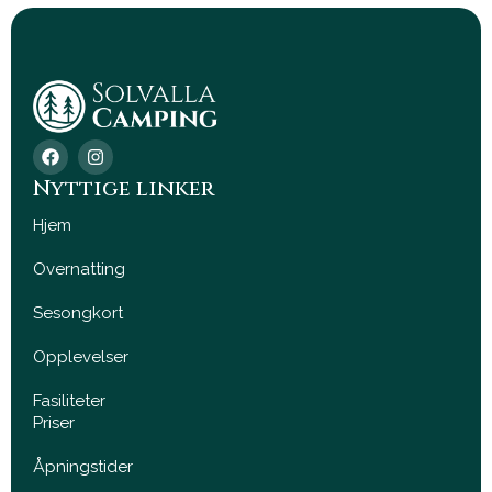
F
I
a
n
c
s
Nyttige linker
e
t
b
a
Hjem
o
g
o
r
Overnatting
k
a
m
Sesongkort
Opplevelser
Fasiliteter
Priser
Åpningstider