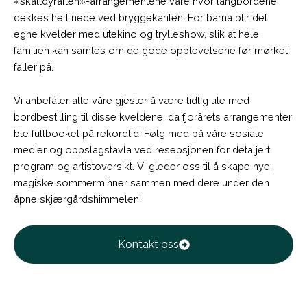
«skalldyraften»-arrangementene våre hvor langbordene
dekkes helt nede ved bryggekanten. For barna blir det
egne kvelder med utekino og trylleshow, slik at hele
familien kan samles om de gode opplevelsene før mørket
faller på.
Vi anbefaler alle våre gjester å være tidlig ute med
bordbestilling til disse kveldene, da fjorårets arrangementer
ble fullbooket på rekordtid. Følg med på våre sosiale
medier og oppslagstavla ved resepsjonen for detaljert
program og artistoversikt. Vi gleder oss til å skape nye,
magiske sommerminner sammen med dere under den
åpne skjærgårdshimmelen!
Kontakt oss